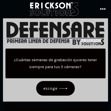
Skip
to
me
content
¿Cuántas semanas de grabación quieres tener
siempre para tus 5 cámaras?
escoge